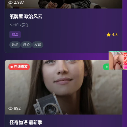
2,987
纸牌屋 政治风云
Netflix原创
4.8
政治
政治
悬疑
权谋
在线播放
新剧
892
怪奇物语 最新季