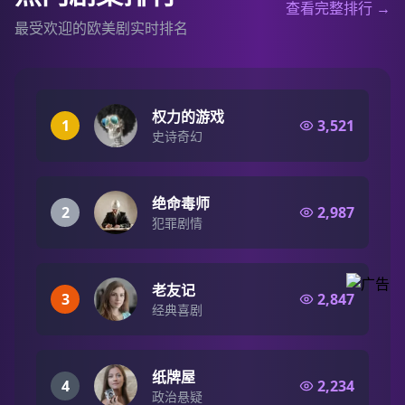
查看完整排行 →
最受欢迎的欧美剧实时排名
权力的游戏
1
3,521
史诗奇幻
绝命毒师
2
2,987
犯罪剧情
老友记
3
2,847
经典喜剧
纸牌屋
4
2,234
政治悬疑