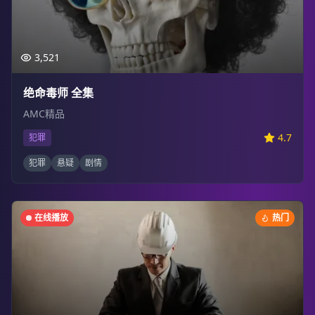
3,521
绝命毒师 全集
AMC精品
4.7
犯罪
犯罪
悬疑
剧情
在线播放
热门