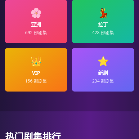
🌸
💃
亚洲
拉丁
692
部剧集
428
部剧集
👑
⭐
VIP
新剧
156
部剧集
234
部剧集
热门剧集排行