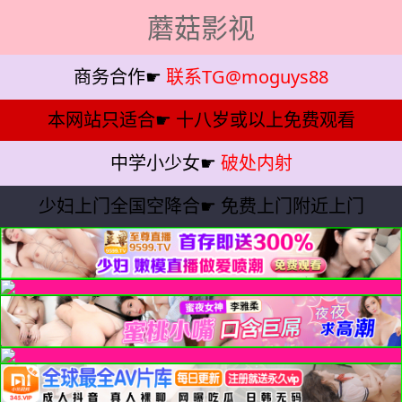
蘑菇影视
商务合作☛
联系TG@moguys88
本网站只适合☛
十八岁或以上免费观看
中学小少女☛
破处内射
少妇上门全国空降合☛
免费上门附近上门