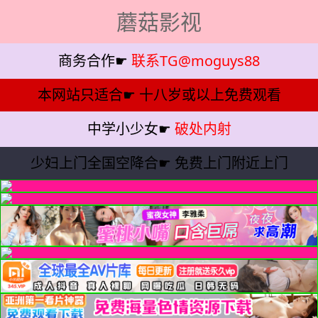
蘑菇影视
商务合作☛
联系TG@moguys88
本网站只适合☛
十八岁或以上免费观看
中学小少女☛
破处内射
少妇上门全国空降合☛
免费上门附近上门