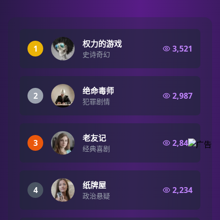
权力的游戏
1
3,521
史诗奇幻
绝命毒师
2
2,987
犯罪剧情
老友记
3
2,847
经典喜剧
纸牌屋
4
2,234
政治悬疑