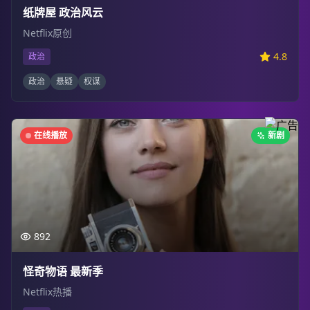
纸牌屋 政治风云
Netflix原创
4.8
政治
政治
悬疑
权谋
在线播放
新剧
892
怪奇物语 最新季
Netflix热播