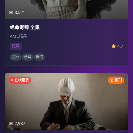
3,521
绝命毒师 全集
AMC精品
4.7
犯罪
犯罪
悬疑
剧情
在线播放
热门
2,987