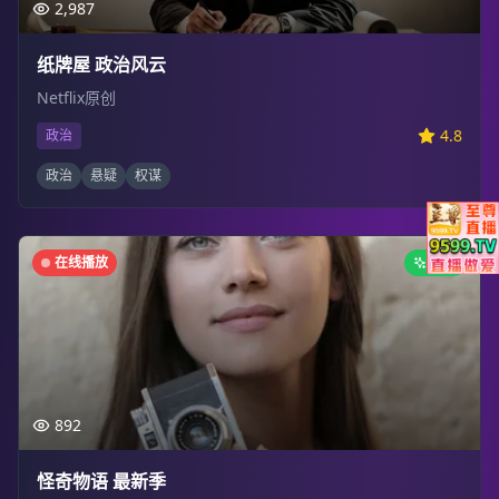
2,987
纸牌屋 政治风云
Netflix原创
4.8
政治
政治
悬疑
权谋
在线播放
新剧
892
怪奇物语 最新季