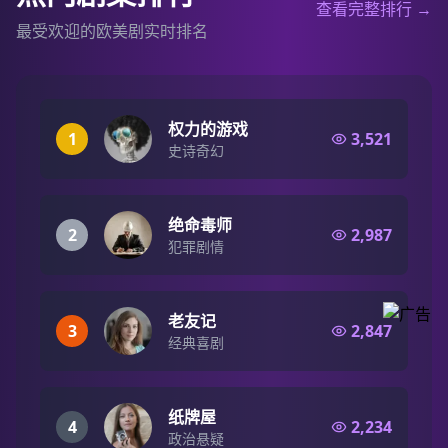
查看完整排行 →
最受欢迎的欧美剧实时排名
权力的游戏
1
3,521
史诗奇幻
绝命毒师
2
2,987
犯罪剧情
老友记
3
2,847
经典喜剧
纸牌屋
4
2,234
政治悬疑