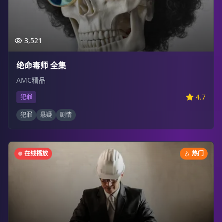
3,521
绝命毒师 全集
AMC精品
4.7
犯罪
犯罪
悬疑
剧情
在线播放
热门