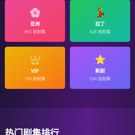
🌸
💃
亚洲
拉丁
692
部剧集
428
部剧集
👑
⭐
VIP
新剧
156
部剧集
234
部剧集
热门剧集排行