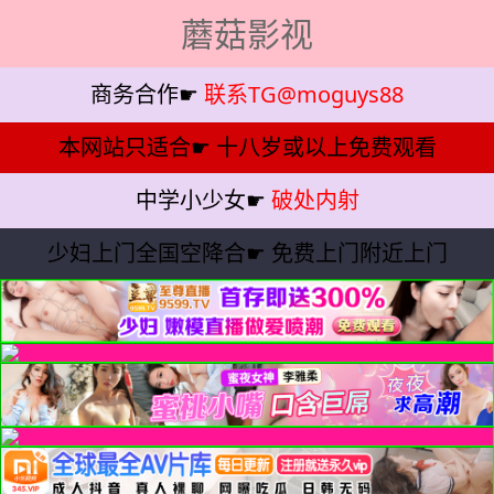
蘑菇影视
商务合作☛
联系TG@moguys88
本网站只适合☛
十八岁或以上免费观看
中学小少女☛
破处内射
少妇上门全国空降合☛
免费上门附近上门