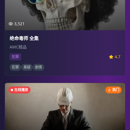
3,521
绝命毒师 全集
AMC精品
4.7
犯罪
犯罪
悬疑
剧情
在线播放
热门