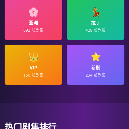
🌸
💃
亚洲
拉丁
692
部剧集
428
部剧集
👑
⭐
VIP
新剧
156
部剧集
234
部剧集
热门剧集排行