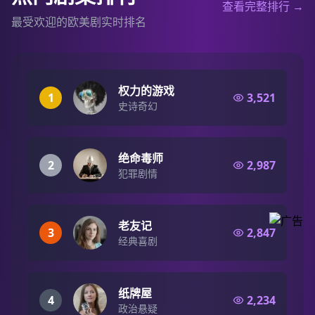
查看完整排行 →
最受欢迎的欧美剧实时排名
权力的游戏
1
3,521
史诗奇幻
绝命毒师
2
2,987
犯罪剧情
老友记
3
2,847
经典喜剧
纸牌屋
4
2,234
政治悬疑