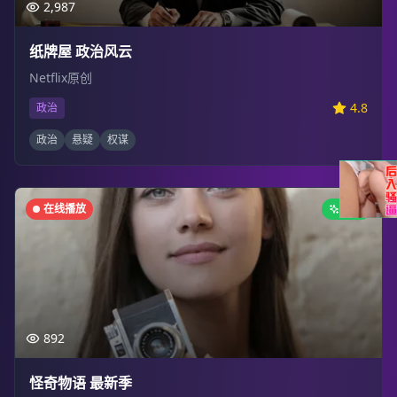
2,987
纸牌屋 政治风云
Netflix原创
4.8
政治
政治
悬疑
权谋
在线播放
新剧
892
怪奇物语 最新季