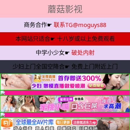
蘑菇影视
商务合作☛
联系TG@moguys88
本网站只适合☛
十八岁或以上免费观看
中学小少女☛
破处内射
少妇上门全国空降合☛
免费上门附近上门