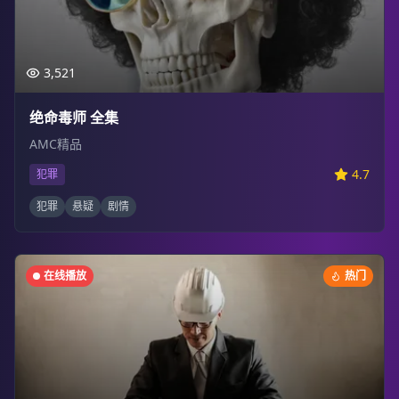
3,521
绝命毒师 全集
AMC精品
4.7
犯罪
犯罪
悬疑
剧情
在线播放
热门