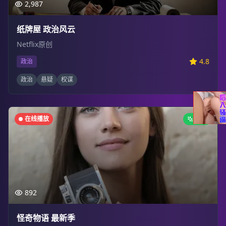
2,987
纸牌屋 政治风云
Netflix原创
4.8
政治
政治
悬疑
权谋
在线播放
新剧
892
怪奇物语 最新季