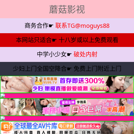
蘑菇影视
商务合作☛
联系TG@moguys88
本网站只适合☛
十八岁或以上免费观看
中学小少女☛
破处内射
少妇上门全国空降合☛
免费上门附近上门