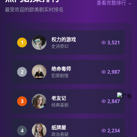
查看完整排行 →
最受欢迎的欧美剧实时排名
权力的游戏
1
3,521
史诗奇幻
绝命毒师
2
2,987
犯罪剧情
老友记
3
2,847
经典喜剧
纸牌屋
4
2,234
政治悬疑