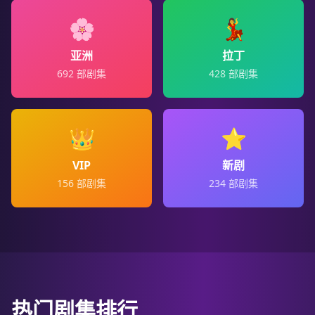
🌸
💃
亚洲
拉丁
692
部剧集
428
部剧集
👑
⭐
VIP
新剧
156
部剧集
234
部剧集
热门剧集排行