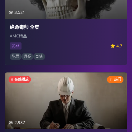
3,521
绝命毒师 全集
AMC精品
4.7
犯罪
犯罪
悬疑
剧情
在线播放
热门
2,987