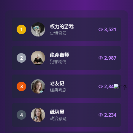
权力的游戏
1
3,521
史诗奇幻
绝命毒师
2
2,987
犯罪剧情
老友记
3
2,847
经典喜剧
纸牌屋
4
2,234
政治悬疑