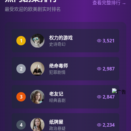
查看完整排行 →
最受欢迎的欧美剧实时排名
权力的游戏
1
3,521
史诗奇幻
绝命毒师
2
2,987
犯罪剧情
老友记
3
2,847
经典喜剧
纸牌屋
4
2,234
政治悬疑