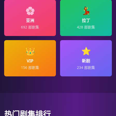
🌸
💃
亚洲
拉丁
692
部剧集
428
部剧集
👑
⭐
VIP
新剧
156
部剧集
234
部剧集
热门剧集排行