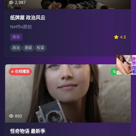
2,987
纸牌屋 政治风云
Netflix原创
4.8
政治
政治
悬疑
权谋
在线播放
新剧
892
怪奇物语 最新季