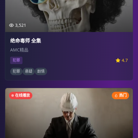
3,521
绝命毒师 全集
AMC精品
4.7
犯罪
犯罪
悬疑
剧情
在线播放
热门