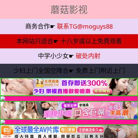
蘑菇影视
商务合作☛
联系TG@moguys88
本网站只适合☛
十八岁或以上免费观看
中学小少女☛
破处内射
少妇上门全国空降合☛
免费上门附近上门