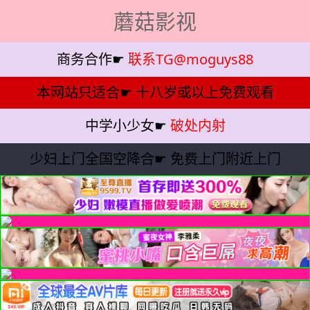
蘑菇影视
商务合作☛
联系TG@moguys88
本网站只适合☛
十八岁或以上免费观看
中学小少女☛
破处内射
少妇上门全国空降合☛
免费上门附近上门