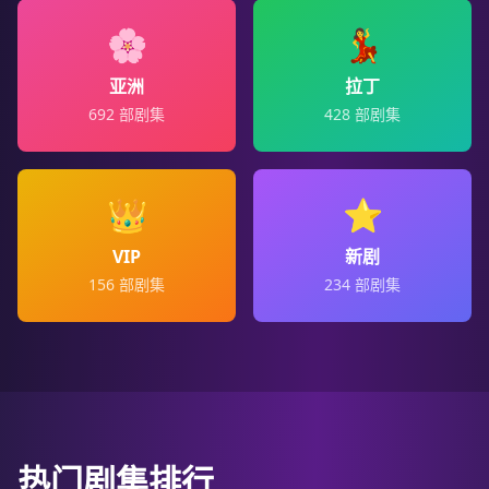
🌸
💃
亚洲
拉丁
692
部剧集
428
部剧集
👑
⭐
VIP
新剧
156
部剧集
234
部剧集
热门剧集排行