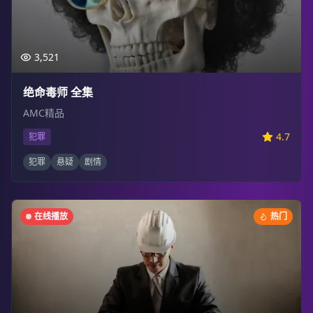
3,521
绝命毒师 全集
AMC精品
4.7
犯罪
犯罪
悬疑
剧情
在线播放
热门