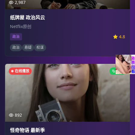
2,987
纸牌屋 政治风云
Netflix原创
4.8
政治
政治
悬疑
权谋
在线播放
新剧
892
怪奇物语 最新季