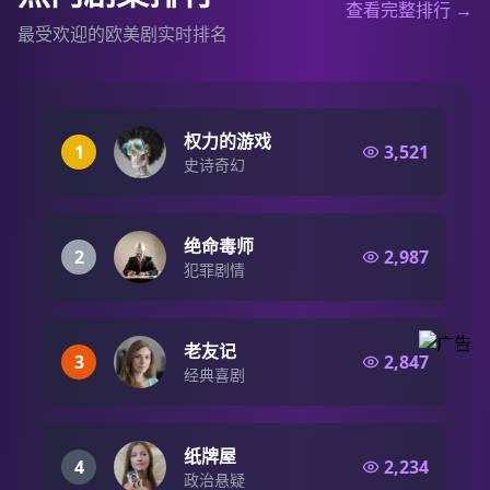
查看完整排行 →
最受欢迎的欧美剧实时排名
权力的游戏
1
3,521
史诗奇幻
绝命毒师
2
2,987
犯罪剧情
老友记
3
2,847
经典喜剧
纸牌屋
4
2,234
政治悬疑