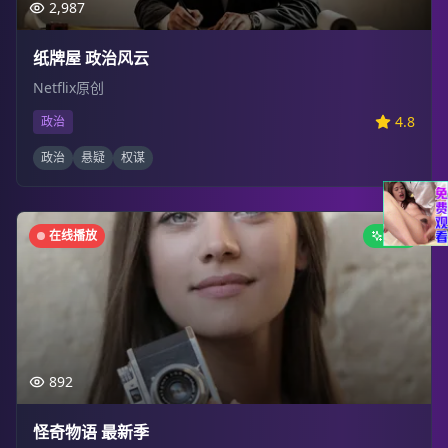
2,987
纸牌屋 政治风云
Netflix原创
4.8
政治
政治
悬疑
权谋
在线播放
新剧
892
怪奇物语 最新季