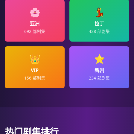
🌸
💃
亚洲
拉丁
692
部剧集
428
部剧集
👑
⭐
VIP
新剧
156
部剧集
234
部剧集
热门剧集排行