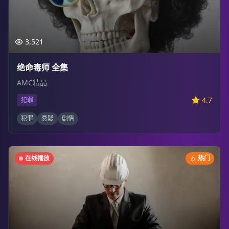
3,521
绝命毒师 全集
AMC精品
4.7
犯罪
犯罪
悬疑
剧情
在线播放
热门