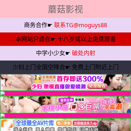
蘑菇影视
商务合作☛
联系TG@moguys88
本网站只适合☛
十八岁或以上免费观看
中学小少女☛
破处内射
少妇上门全国空降合☛
免费上门附近上门