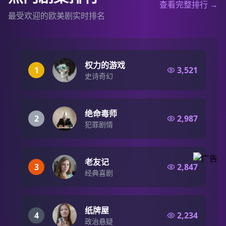
查看完整排行 →
最受欢迎的欧美剧实时排名
权力的游戏
1
3,521
史诗奇幻
绝命毒师
2
2,987
犯罪剧情
老友记
3
2,847
经典喜剧
纸牌屋
4
2,234
政治悬疑